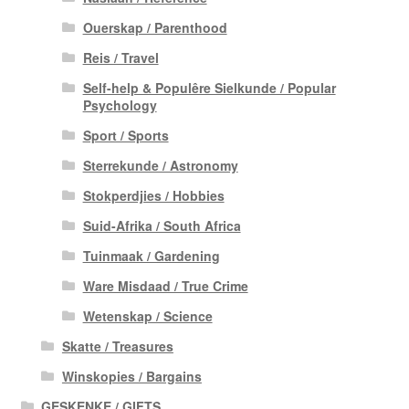
Ouerskap / Parenthood
Reis / Travel
Self-help & Populêre Sielkunde / Popular
Psychology
Sport / Sports
Sterrekunde / Astronomy
Stokperdjies / Hobbies
Suid-Afrika / South Africa
Tuinmaak / Gardening
Ware Misdaad / True Crime
Wetenskap / Science
Skatte / Treasures
Winskopies / Bargains
GESKENKE / GIFTS