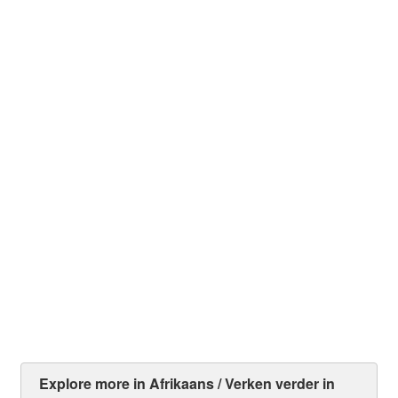
Lig in die Duisternis – Lynn Austin
R
60.00
Add to cart
Explore more in Afrikaans / Verken verder in