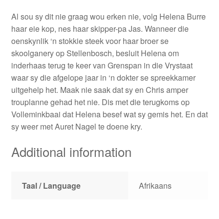
Al sou sy dit nie graag wou erken nie, volg Helena Burre
haar eie kop, nes haar skipper-pa Jas. Wanneer die
oenskynlik ‘n stokkie steek voor haar broer se
skoolganery op Stellenbosch, besluit Helena om
inderhaas terug te keer van Grenspan in die Vrystaat
waar sy die afgelope jaar in ‘n dokter se spreekkamer
uitgehelp het. Maak nie saak dat sy en Chris amper
trouplanne gehad het nie. Dis met die terugkoms op
Volleminkbaai dat Helena besef wat sy gemis het. En dat
sy weer met Auret Nagel te doene kry.
Additional information
Taal / Language
Afrikaans