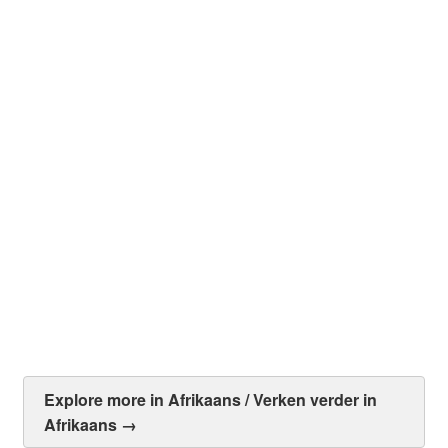
Die Italiaanse biljoenêr se swanger bruid – Lynne
Graham
R
50.00
Add to cart
Explore more in Afrikaans / Verken verder in
Afrikaans →