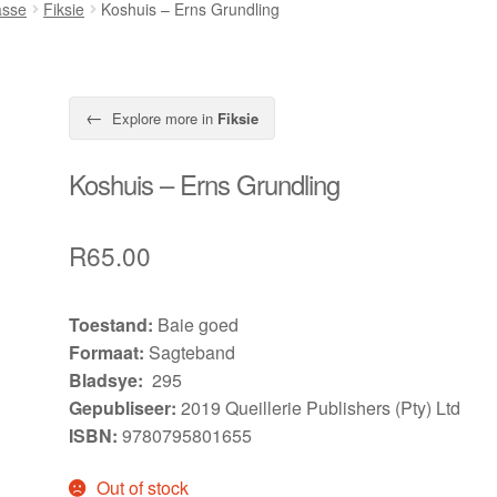
asse
Fiksie
Koshuis – Erns Grundling
←
Explore more in
Fiksie
Koshuis – Erns Grundling
R
65.00
Toestand:
Baie goed
Formaat:
Sagteband
Bladsye:
295
Gepubliseer:
2019 Queillerie Publishers (Pty) Ltd
ISBN:
9780795801655
Out of stock