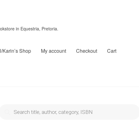
store in Equestria, Pretoria.
l/Karin’s Shop
My account
Checkout
Cart
roducts
search