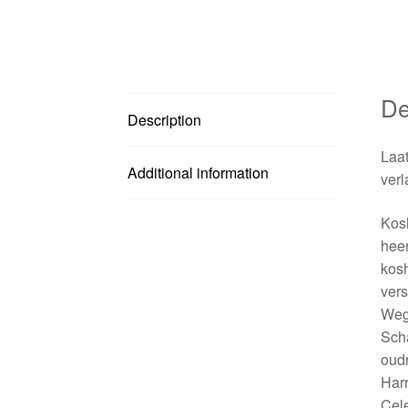
De
Description
Laat
Additional information
verl
Kosh
heer
kosh
vers
Weg!
Sch
oud
Harr
Cele