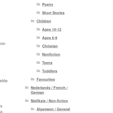
Poetry
Short Stories
Children
Ages 10-12
Ages 6-9
toe-
Christian
Nonfiction
Teens
Toddlers
Favourites
iefde
Nederlands / French /
German
Niefiksie / Non-fiction
os
Algemeen / General
gh