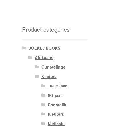
Product categories
BOEKE / BOOKS
Afrikaans
Gunstelinge
Kinders
10-12 jaar
6-9 jaar
Christelik
Kleuters
Niefiksie