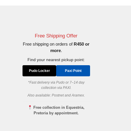
Free Shipping Offer
Free shipping on orders of
R450 or
more
.
Find your nearest pickup point:
Pudo Locker
Paxi Point
*Fast delivery via Pudo or 7–14 day
collection via PAXI.
Also available: Postnet and Aramex.
Free collection in Equestria,
Pretoria by appointment.