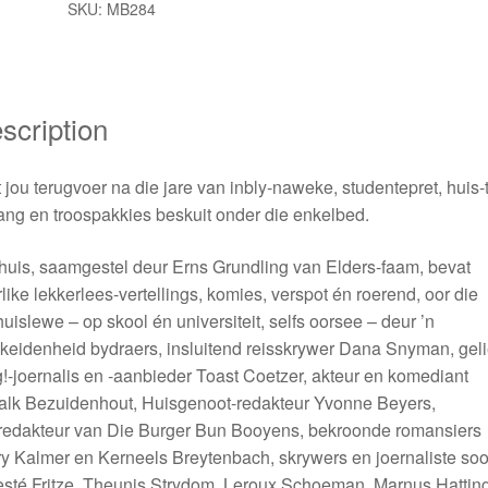
SKU:
MB284
scription
 jou terugvoer na die jare van inbly-naweke, studentepret, huis-
ang en troospakkies beskuit onder die enkelbed.
uis, saamgestel deur Erns Grundling van Elders-faam, bevat
like lekkerlees-vertellings, komies, verspot én roerend, oor die
uislewe – op skool én universiteit, selfs oorsee – deur ’n
keidenheid bydraers, insluitend reisskrywer Dana Snyman, gel
-joernalis en -aanbieder Toast Coetzer, akteur en komediant
alk Bezuidenhout, Huisgenoot-redakteur Yvonne Beyers,
redakteur van Die Burger Bun Booyens, bekroonde romansiers
y Kalmer en Kerneels Breytenbach, skrywers en joernaliste so
sté Fritze, Theunis Strydom, Leroux Schoeman, Marnus Hattin