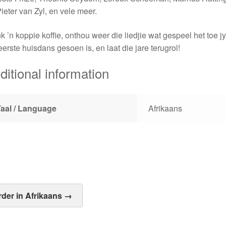
ieter van Zyl, en vele meer.
k ’n koppie koffie, onthou weer die liedjie wat gespeel het toe j
eerste huisdans gesoen is, en laat die jare terugrol!
ditional information
Taal / Language
Afrikaans
rder in Afrikaans →