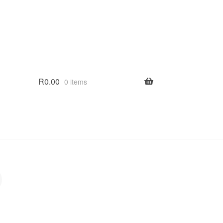
R
0.00
0 items