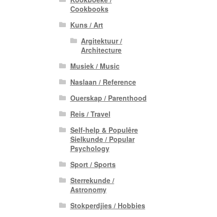
Cookbooks
Kuns / Art
Argitektuur /
Architecture
Musiek / Music
Naslaan / Reference
Ouerskap / Parenthood
Reis / Travel
Self-help & Populêre
Sielkunde / Popular
Psychology
Sport / Sports
Sterrekunde /
Astronomy
Stokperdjies / Hobbies