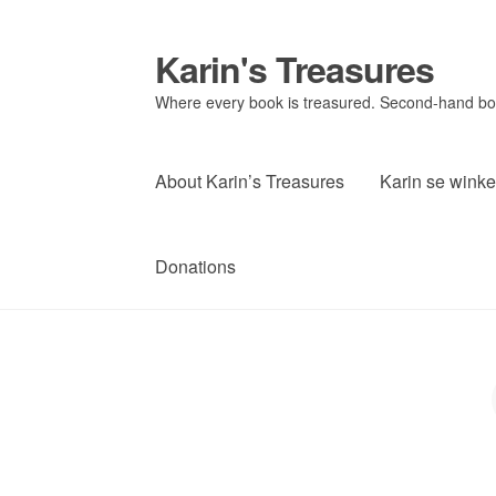
Karin's Treasures
Skip
Skip
to
to
Where every book is treasured. Second-hand book
navigation
content
About Karin’s Treasures
Karin se winke
Donations
P