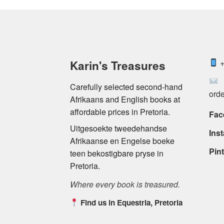
+
Karin's Treasures
Carefully selected second-hand
orde
Afrikaans and English books at
affordable prices in Pretoria.
Fac
Uitgesoekte tweedehandse
Ins
Afrikaanse en Engelse boeke
Pint
teen bekostigbare pryse in
Pretoria.
Where every book is treasured.
Find us in Equestria, Pretoria