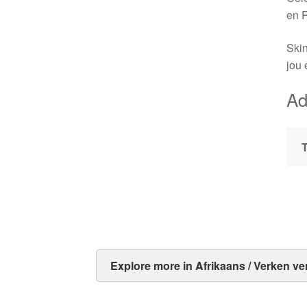
en P
Skin
jou 
Ad
Explore more in Afrikaans / Verken ve