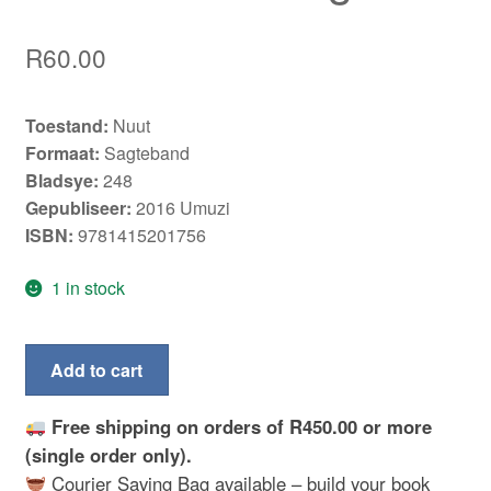
R
60.00
Toestand:
Nuut
Formaat:
Sagteband
Bladsye:
248
Gepubliseer:
2016 Umuzi
ISBN:
9781415201756
1 in stock
Die
Add to cart
formidabele
Ling
Free shipping on orders of R450.00 or more
Ho
(single order only).
-
Courier Saving Bag available – build your book