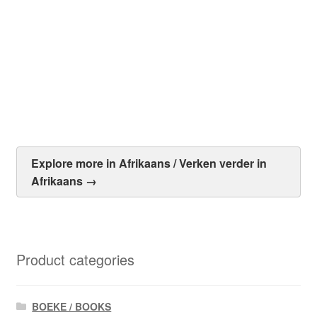
Raadslid Hamersma se Voorvinger Wys Wes – Marius
Ackermann
R
80.00
Add to cart
Explore more in Afrikaans / Verken verder in
Afrikaans →
Product categories
BOEKE / BOOKS