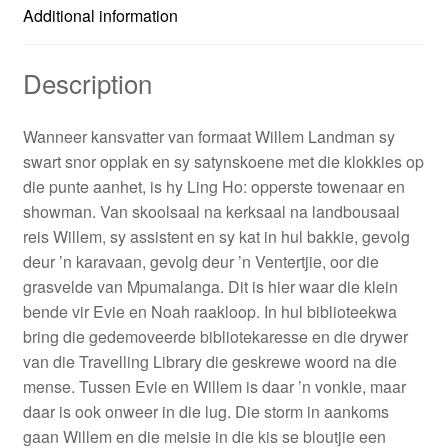
Additional information
Description
Wanneer kansvatter van formaat Willem Landman sy
swart snor opplak en sy satynskoene met die klokkies op
die punte aanhet, is hy Ling Ho: opperste towenaar en
showman. Van skoolsaal na kerksaal na landbousaal
reis Willem, sy assistent en sy kat in hul bakkie, gevolg
deur ’n karavaan, gevolg deur ’n Ventertjie, oor die
grasvelde van Mpumalanga. Dit is hier waar die klein
bende vir Evie en Noah raakloop. In hul biblioteekwa
bring die gedemoveerde bibliotekaresse en die drywer
van die Travelling Library die geskrewe woord na die
mense. Tussen Evie en Willem is daar ’n vonkie, maar
daar is ook onweer in die lug. Die storm in aankoms
gaan Willem en die meisie in die kis se bloutjie een