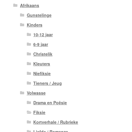
Afrikaans
Gunstelinge
Kinders
10-12 jaar
6-9 jaar
Christelik
Kleuters
Niefiksie
Tieners / Jeug
Volwasse
Drama en Poësie
Fiksie
Kortverhale / Rubrieke
Liefde / Romanza