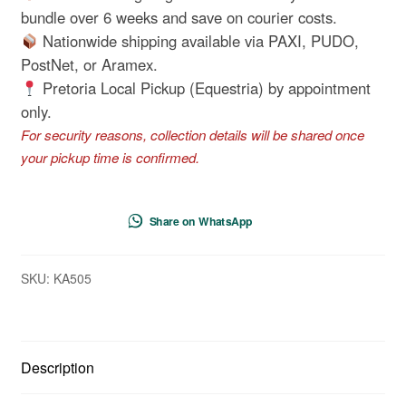
Johan
bundle over 6 weeks and save on courier costs.
Kruger
Nationwide shipping available via PAXI, PUDO,
quantity
PostNet, or Aramex.
Pretoria Local Pickup (Equestria) by appointment
only.
For security reasons, collection details will be shared once
your pickup time is confirmed.
Share on WhatsApp
SKU:
KA505
Description