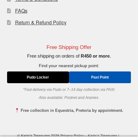
FAQs
Return & Refund Policy
Free Shipping Offer
Free shipping on orders of
R450 or more
.
Find your nearest pickup point:
Pudo Locker
Paxi Point
*Fast delivery via Pudo or 7–14 day collection via PAXI.
Also available: Postnet and Aramex.
Free collection in Equestria, Pretoria by appointment.
© Karin's Treasures 2026
Privacy Policy – Karin’s Treasures
.