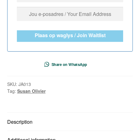
Plaas op waglys / Join Waitlist
Share on WhatsApp
SKU:
JA013
Tag:
Susan Olivier
Description
Additional information