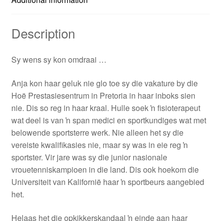
Description
Sy wens sy kon omdraai …
Anja kon haar geluk nie glo toe sy die vakature by die
Hoë Prestasiesentrum in Pretoria in haar inboks sien
nie. Dis so reg in haar kraal. Hulle soek ŉ fisioterapeut
wat deel is van ŉ span medici en sportkundiges wat met
belowende sportsterre werk. Nie alleen het sy die
vereiste kwalifikasies nie, maar sy was in eie reg ŉ
sportster. Vir jare was sy die junior nasionale
vrouetenniskampioen in die land. Dis ook hoekom die
Universiteit van Kalifornië haar ŉ sportbeurs aangebied
het.
Helaas het die opkikkerskandaal ŉ einde aan haar