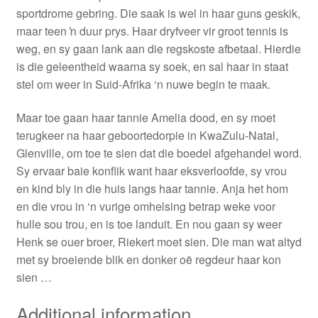
sportdrome gebring. Die saak is wel in haar guns geskik,
maar teen ŉ duur prys. Haar dryfveer vir groot tennis is
weg, en sy gaan lank aan die regskoste afbetaal. Hierdie
is die geleentheid waarna sy soek, en sal haar in staat
stel om weer in Suid-Afrika ‘n nuwe begin te maak.
Maar toe gaan haar tannie Amelia dood, en sy moet
terugkeer na haar geboortedorpie in KwaZulu-Natal,
Glenville, om toe te sien dat die boedel afgehandel word.
Sy ervaar baie konflik want haar eksverloofde, sy vrou
en kind bly in die huis langs haar tannie. Anja het hom
en die vrou in ‘n vurige omhelsing betrap weke voor
hulle sou trou, en is toe landuit. En nou gaan sy weer
Henk se ouer broer, Riekert moet sien. Die man wat altyd
met sy broeiende blik en donker oë regdeur haar kon
sien …
Additional information