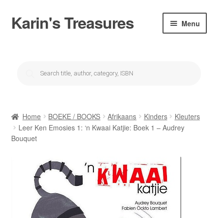
Karin's Treasures
Skip
Skip
Menu
to
to
navigation
content
About Karin’s Treasures
Products
search
Karin se winkel/Karin’s Shop
My account
Home
BOEKE / BOOKS
Afrikaans
Kinders
Kleuters
Checkout
Leer Ken Emosies 1: ‘n Kwaai Katjie: Boek 1 – Audrey
Bouquet
Cart
Donations