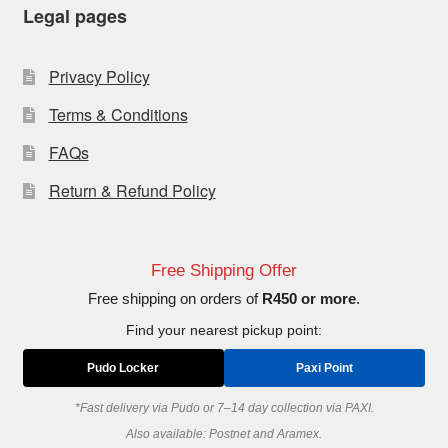
Legal pages
Privacy Policy
Terms & Conditions
FAQs
Return & Refund Policy
Free Shipping Offer
Free shipping on orders of
R450 or more
.
Find your nearest pickup point:
Pudo Locker
Paxi Point
*Fast delivery via Pudo or 7–14 day collection via PAXI.
Also available: Postnet and Aramex.