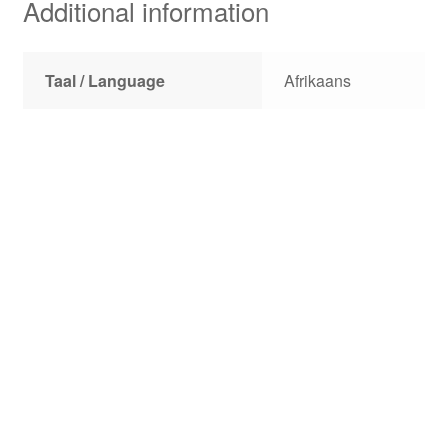
Additional information
Taal / Language
Afrikaans
‘n Speelmaat vir Dawie –