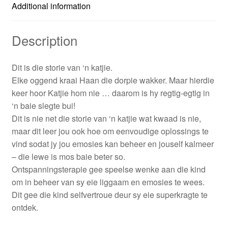
Additional information
Description
Dit is die storie van ‘n katjie.
Elke oggend kraai Haan die dorpie wakker. Maar hierdie
keer hoor Katjie hom nie … daarom is hy regtig-egtig in
‘n baie slegte bui!
Dit is nie net die storie van ‘n katjie wat kwaad is nie,
maar dit leer jou ook hoe om eenvoudige oplossings te
vind sodat jy jou emosies kan beheer en jouself kalmeer
– die lewe is mos baie beter so.
Ontspanningsterapie gee speelse wenke aan die kind
om in beheer van sy eie liggaam en emosies te wees.
Dit gee die kind selfvertroue deur sy eie superkragte te
ontdek.