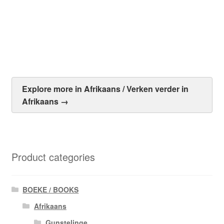
G. Bergstrom
R
50.00
Add to cart
Explore more in Afrikaans / Verken verder in
Afrikaans →
Product categories
BOEKE / BOOKS
Afrikaans
Gunstelinge